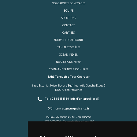
NOS CARNETS DE VOYAGES
EQUIPE
SOLUTIONS
CONTACT
CARAÏBES
NOUVELLE CALÉDONIE
TAHITI ET SES ÎLES
OCÉAN INDIEN
NO SHOES NO NEWS
COMMANDER NOS BROCHURES
SARL Turquoise Tour Operator
6 rue Espariat Hôtel Boyer d'Eguilles - Aile Gauche Etage 2
13100 Aix en Provence
Tel : 04 86 11 11 30 (prix d'un appel local)
contact@turquoise-to.fr
Capital de 80000 € - MI n° 013120005
IATA 20290830 - Garantie financière APS
Assurance RC HISCOX n°0087835
Presse
-
Info Covid/Formalités