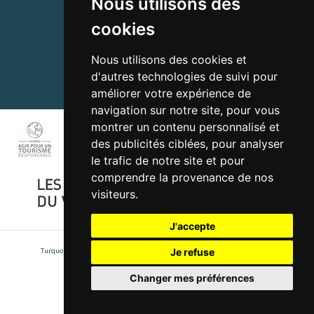
Nous utilisons des
Recrutement
cookies
Nous utilisons des cookies et
d'autres technologies de suivi pour
MYTURQUOISE.PRO
améliorer votre expérience de
navigation sur notre site, pour vous
montrer un contenu personnalisé et
des publicités ciblées, pour analyser
le trafic de notre site et pour
comprendre la provenance de nos
visiteurs.
J'accepte
Turquoise TO
|
Mentions légales
|
Réalisé par
NowwweB.com
Je refuse
Changer mes préférences